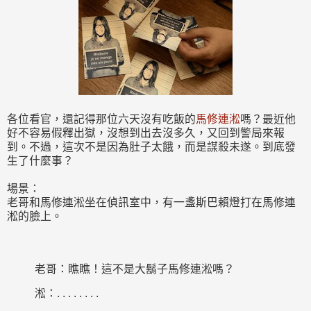
各位看官，還記得那位六天沒有吃飯的
馬修連淞
嗎？最近他
好不容易假釋出獄，沒想到出去沒多久，又回到警局來報
到。不過，這次不是因為肚子太餓，而是謀殺未遂。到底發
生了什麼事？
場景：
老哥和馬修連淞坐在偵訊室中，有一盞斯巴賴燈打在馬修連
淞的臉上。
老哥：瞧瞧！這不是大鬍子馬修連淞嗎？
淞：. . . . . . . .