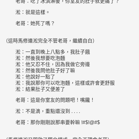
老哥：吃了冰淇淋後，你室友的肚子就更痛了？
淞：就是這樣。
老哥：她死了嗎？
（這時馬修連淞完全不管老哥，繼續自白）
淞：一直到晚上八點多，我肚子餓
淞：然後我想要吃泡麵
淞：他又忍不住，因為我做它旁邊
淞：然後我問他肚子好了嘛
淞：他說好一點了
淞：我說那你可以吃泡麵，這樣或許會更舒服
淞：結果肚子又便差了
老哥：這是你室友的問題吧！嘴饞！
淞：不是滴，重點還沒到 . . . .
老哥：那你剛剛說那串要幹嘛 !#$!@#$