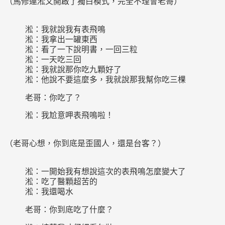
（馬修連淞又開啟了獨白模式，完全不理會老哥）
淞：我就說我有表飛鳴
淞：我拿出一罐東西
淞：看了一下說明書，一回三粒
淞：一天吃三回
淞：我就說那你吃九顆好了
淞：他說不要這麼多，我就說那我幫你吃三棵
老哥：你吃了？
淞：我尬意呷表飛鳴啦！
（老哥心想，你到底是歪國人，還是台客？）
淞：一開始我有想說這次的表飛鳴怎麼變大了
淞：吃了醫顆超苦的
淞：我還喝水
老哥：你到底吃了什麼？