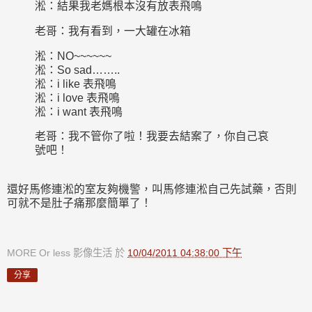
淞：結果我老媽根本沒有放表飛鳴
老哥：我有看到，一大罐在冰箱
淞：NO~~~~~~
淞：So sad……..
淞：i like 表飛鳴
淞：i love 表飛鳴
淞：i want 表飛鳴
老哥：我不管你了啦！我要去結案了，你自己哀
號吧！
還好馬修連淞的室友夠機警，叫馬修連淞自己先試藥，否則
可就不是肚子痛那麼簡單了！
MORE Or less 影像生活
於
10/04/2011 04:38:00 下午
分享