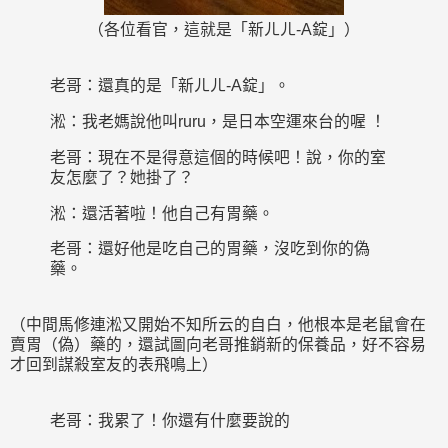
（各位看官，這就是「新ㄦㄦ-A錠」）
老哥：還真的是「新ㄦㄦ-A錠」。
淞：我老媽說他叫ruru，是日本空運來台的喔 ！
老哥：現在不是得意這個的時候吧！說，你的室
友怎麼了？她掛了？
淞：還活著啦！他自己有胃藥。
老哥：還好他是吃自己的胃藥，沒吃到你的偽
藥。
（中間馬修連淞又開始不知所云的自白，他根本是老鼠會在
賣胃（偽）藥的，還試圖向老哥推銷新的保養品，好不容易
才回到謀殺室友的表飛鳴上）
老哥：我累了！你還有什麼要說的