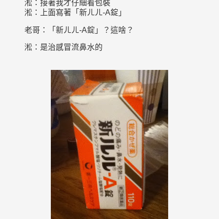
淞：接著我才仔細看包裝
淞：上面寫著「新ㄦㄦ-A錠」
老哥：「新ㄦㄦ-A錠」？這啥？
淞：是治感冒流鼻水的