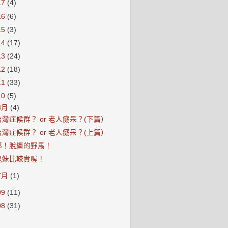
17
(4)
16
(6)
15
(3)
14
(17)
13
(24)
12
(18)
11
(33)
10
(5)
8月
(4)
台灣症候群？ or 老人癡呆？(下篇）
台灣症候群？ or 老人癡呆？(上篇）
耶！脫繮的野馬！
鬼妹比較貴喔！
7月
(1)
09
(11)
08
(31)