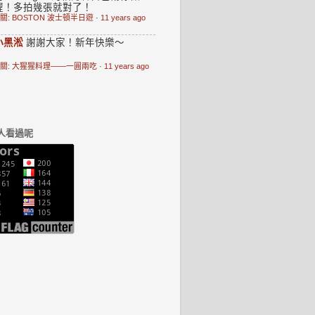
喔！多拍幾張就對了！
關: BOSTON 波士頓半日遊
·
11 years ago
小黑淞
謝謝大家！新年快樂～
關: 大猩猩料理——一圓兩吃
·
11 years ago
人看過呢