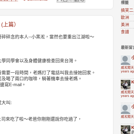
標籤
搞笑二
歐洲
？(上篇）
美洲
食譜
碎碎念的本人--小黑淞，當然也要重出江湖啦～
最新留
大學同學會以及身體健康檢查回來台灣。
威淞闖天
years ag
養需要一段時間，老媽打了電話叫我去接她回家。
司及喝了兩口的咖啡，騎著機車去接老媽。
K
寫E-mail。
威淞闖天
years ag
大叫:
威淞闖天
土司來吃了啦～老爸你剛剛還說你吃過了，
K