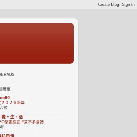
GERADS
誌清單
uce60
賀２０２６新年
個月前
。像。生。活
EO聖誕麋鹿 #差不多食譜
年前
髮趴趴走