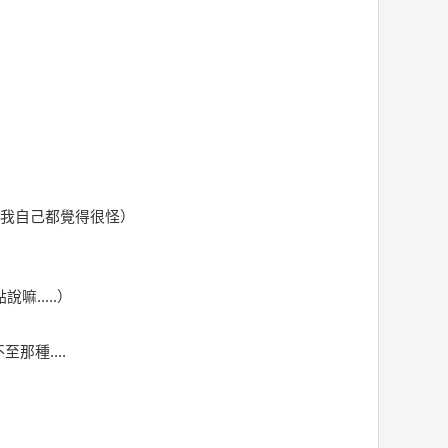
」
我自己都覺得很怪）
.....）
那種....