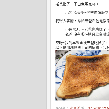
老爸指了一下白色馬克杯。
小黑淞:天啊~老爸你怎麼拿
我衝去客廳，秀給老爸看他電腦
小黑淞:哎～老爸你糟糕了
老爸:沒有啦～這只是台灣
哎呀~我的早餐全被老爸吃掉了
以下是那塊烤焦土司的屍體，我
張貼者：
小黑淞
於
8/14/2010 12