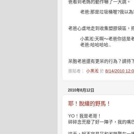
爸看到老媽的動作嚇了一大跳。
老爸:那是垃圾桶喔?我以為垃
老爸心虛地走到收集塑膠袋區，
小黑淞:天啊～老爸你這是
老爸:哈哈哈哈..
呆胞老爸還有更呆的行為？請待
張貼者：
小黑淞
於
8/14/2010 12
2010年8月12日
耶！脫繮的野馬！
YO！我是老哥！
碎碎念荒廢了好一陣子，我的嘴