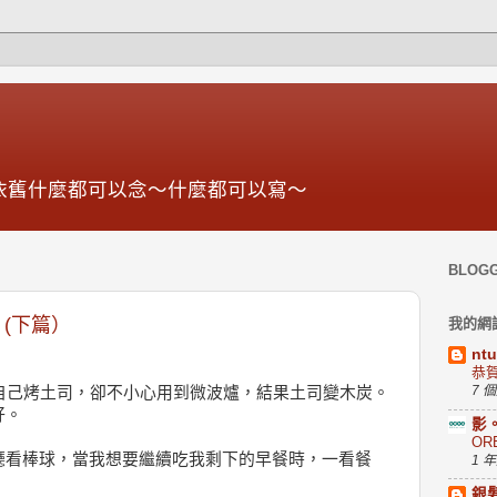
依舊什麼都可以念～什麼都可以寫～
BLOG
？(下篇）
我的網
nt
恭
7 
自己烤土司，卻不小心用到微波爐，結果土司變木炭。
籽。
影
OR
廳看棒球，當我想要繼續吃我剩下的早餐時，一看餐
1 
銀