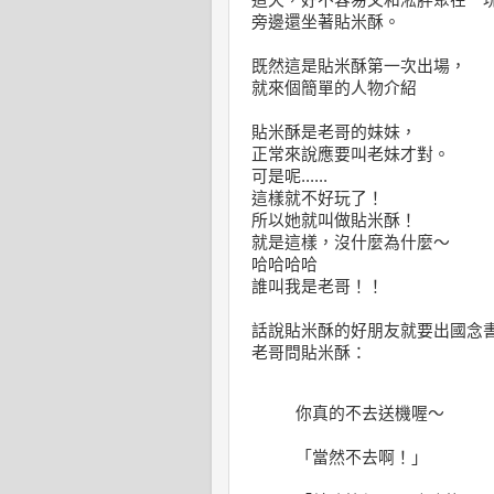
這天，好不容易又和淞胖聚在一
旁邊還坐著貼米酥。
既然這是貼米酥第一次出場，
就來個簡單的人物介紹
貼米酥是老哥的妹妹，
正常來說應要叫老妹才對。
可是呢......
這樣就不好玩了！
所以她就叫做貼米酥！
就是這樣，沒什麼為什麼～
哈哈哈哈
誰叫我是老哥！！
話說貼米酥的好朋友就要出國念
老哥問貼米酥：
你真的不去送機喔～
「當然不去啊！」