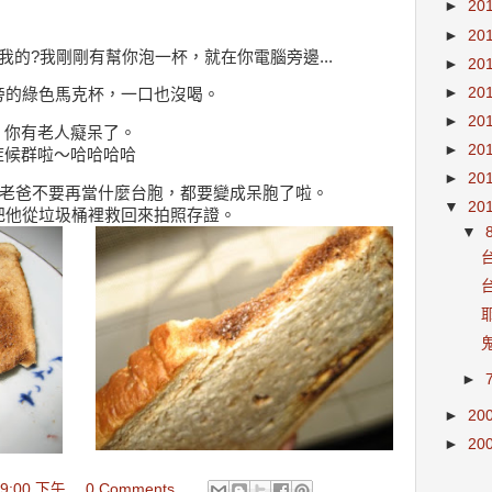
►
20
►
20
我的?我剛剛有幫你泡一杯，就在你電腦旁邊...
►
20
►
20
旁的綠色馬克杯，一口也沒喝。
►
20
，你有老人癡呆了。
►
20
症候群啦～哈哈哈哈
►
20
，老爸不要再當什麼台胞，都要變成呆胞了啦。
▼
20
把他從垃圾桶裡救回來拍照存證。
▼
►
►
20
►
20
:59:00 下午
0 Comments