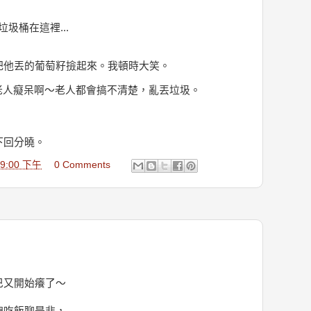
圾桶在這裡...
把他丟的葡萄籽撿起來。我頓時大笑。
老人癡呆啊～老人都會搞不清楚，亂丟垃圾。
下回分曉。
:09:00 下午
0 Comments
巴又開始癢了～