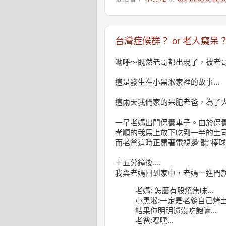
台灣症候群？ or 老人癡呆
呦呼～既然老哥都出現了，被老哥
這是發生在小黑淞家裡的故事...
這兩天我們家的呆胞老爸，為了
一早老媽出門保養車子。由於保
孝順的我馬上放下吃到一半的土
而老爸這時正開著電視邊“聽”棒球邊
十五分鐘後....
我與老媽回到家中，老媽一進門就
老媽: 怎麼有股燒焦味...
小黑淞:一定是老爹自己烤
結果你明明還沒吃飽嘛...
老爸:嘿嘿...