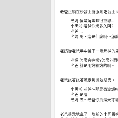
老爸正躺在沙發上舒服地吃著土
老媽:但是燒焦味很重耶...
小黑淞:老爸你烤多久阿?
老爸:...
老媽:啊～這是什麼啊～怎
老媽從老爸手中搶下一塊焦掉的
老媽:怎麼會這樣?怎麼外
老爸:就是用烤箱烤的啊。
老爸說著說著就走到微波爐旁。
小黑淞:老爸～那是微波爐啦
老爸:是喔...
老媽:哎～老爸你真是天才
老爸很乖地拿了一塊新的土司丟