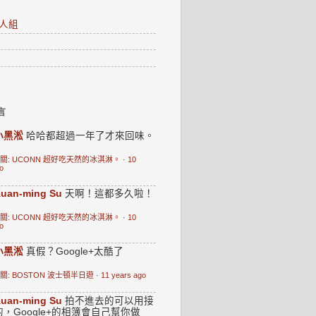
人組
言
小黑淞
哈哈都超過一年了才來回味。
關: UCONN 超好吃天然的冰淇淋。
·
10
o
uan-ming Su
天啊！這都多久啦！
關: UCONN 超好吃天然的冰淇淋。
·
10
o
小黑淞
真假？Google+太酷了
關: BOSTON 波士頓半日遊
·
11 years ago
uan-ming Su
拍不進去的可以用接
的，Google+的相簿會自己幫你做