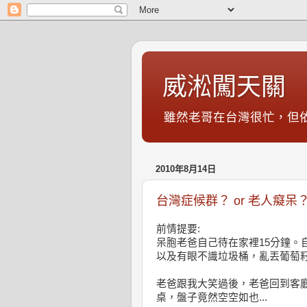
威淞闖天關
雖然老哥在台灣很忙，但
2010年8月14日
台灣症候群？ or 老人癡呆
前情提要:
呆胞老爸自己待在家裡15分鐘。
以及有眼不識垃圾桶，亂丟葡萄
老爸跟我大笑過後，老爸回到客
桌，盤子竟然空空如也...