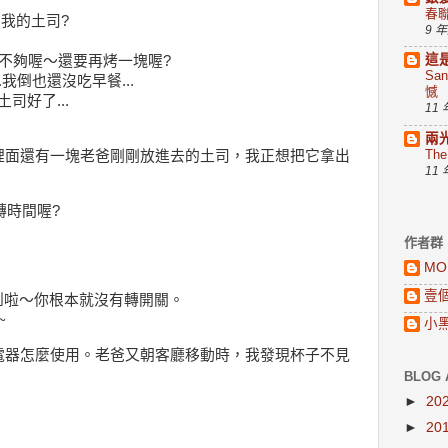
春
了我的土司?
9 
這
吃不夠喔～還要再烤一塊喔?
Sa
.我倒也還沒吃早餐...
憾
司好了...
11
兩
Th
裡面還有一塊老爸剛剛放進去的土司，我正想把它拿出
11
轉時間喔?
作者群
MO
壹
到啦～你根本就沒有轉開關。
~
小
電器怎麼使用。老爸又朝客廳移動時，我發現杯子不見
BLOG 
►
20
►
20