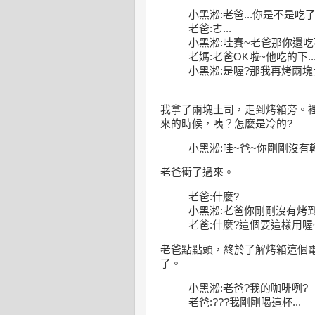
小黑淞:老爸...你是不是吃
老爸:ㄜ...
小黑淞:哇賽~老爸那你還
老媽:老爸OK啦~他吃的下..
小黑淞:是喔?那我再烤兩塊土
我拿了兩塊土司，走到烤箱旁。
來的時候，咦？怎麼是冷的?
小黑淞:哇~爸~你剛剛沒有
老爸衝了過來。
老爸:什麼?
小黑淞:老爸你剛剛沒有烤
老爸:什麼?這個要這樣用喔
老爸點點頭，終於了解烤箱這個
了。
小黑淞:老爸?我的咖啡咧?
老爸:???我剛剛喝這杯...