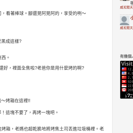
威淞闖天
司，看著棒球。腳還晃阿晃阿的，享受的咧～
威淞闖天
麼黑成這樣?
有幾個
東西。
面還好，裡面全焦啦?老爸你是用什麼烤的啊?
～烤箱在這裡!!
耶！這塊不要了，再烤一塊吧。
進烤箱，老媽也超乾脆地將烤焦土司丟進垃圾桶裡。老