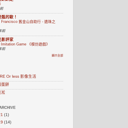
聯
年前
是甄的歐！
n Francisco 舊金山自助行 - 遺珠之
 年前
光影評家
e Imitation Game 《模仿遊戲》
 年前
顯示全部
RE Or less 影像生活
個蛋餅
黑淞
ARCHIVE
21
(1)
19
(14)