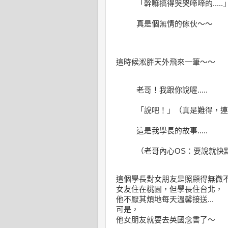
「幹嘛搞得哭哭啼啼的.....
真是個無情的傢伙～～
這時候淞胖天外飛來一筆～～
老哥！我跟你說喔.....
「說吧！」（真是難得，連
這是我學長的故事.....
（老哥內心OS：要說就快點說嘛
這個學長對女朋友是照顧得無微不至
女友住在桃園，但學長住台北，
他不厭其煩地每天溫馨接送...
可是，
他女朋友就要去英國念書了～