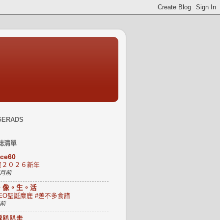
GERADS
誌清單
uce60
賀２０２６新年
個月前
。像。生。活
EO聖誕麋鹿 #差不多食譜
年前
髮趴趴走