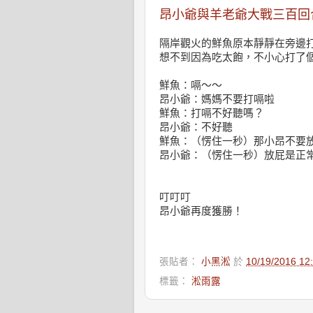
昂小爺與羊老爺大戰三百回
隔岸觀火的鮮魚原本靜靜在旁邊
想不到因為吃太飽，不小心打了
鮮魚：嗝～～
昂小爺：媽媽不要打嗝啦
鮮魚：打嗝不好聽嗎？
昂小爺：不好聽
鮮魚：（愣住一秒）那小昂不要
昂小爺：（愣住一秒）放屁是正
叮叮叮
昂小爺再度獲勝！
張貼者：
小黑淞
於
10/19/2016 1
標籤：
淞雨露