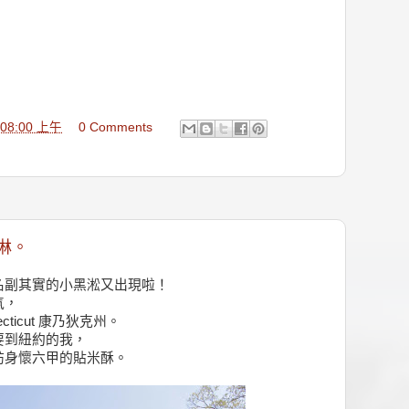
9:08:00 上午
0 Comments
淋。
名副其實的小黑淞又出現啦！
氣，
ticut 康乃狄克州。
要到紐約的我，
訪身懷六甲的貼米酥。