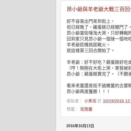
昂小爺與羊老爺大戰三百回
好不容易出門來到街上，
但已經晚了，雞蛋糕已經關門了
昂小爺當街嚎淘大哭，只好轉戰
回到家只見昂小爺一個接一個地
羊老爺趁機挑起戰火。
就這樣第三回合開始了。
羊老爺：好不好吃？鷄蛋糕好吃
（哼！剛剛在大街上哭，害我被
昂小爺：鷄蛋糕賣完了。（不願
看來老薑還是抵不過嫩薑的古靈
昂小爺再度獲勝！！！
張貼者：
小黑淞
於
10/19/2016 1
標籤：
淞雨露
2016年10月13日