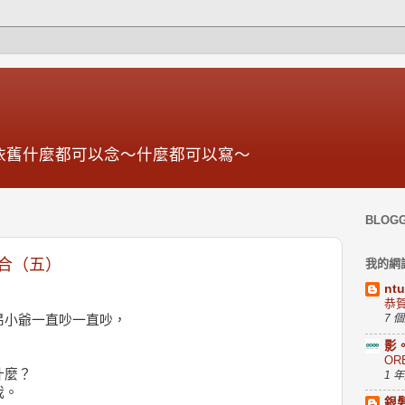
依舊什麼都可以念～什麼都可以寫～
BLOG
合（五）
我的網
nt
恭
7 
昂小爺一直吵一直吵，
影
OR
什麼？
1 
我。
銀