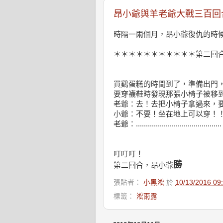
昂小爺與羊老爺大戰三百回
時隔一兩個月，昂小爺復仇的時
＊＊＊＊＊＊＊＊＊＊＊第二回
買鷄蛋糕的時間到了，準備出門
要穿襪鞋時發現那張小椅子被移
老爺：去！去把小椅子拿過來，
小爺：不要！坐在地上可以穿！
老爺：...........................................
叮叮叮！
勝
第二回合，昂小爺
張貼者：
小黑淞
於
10/13/2016 0
標籤：
淞雨露