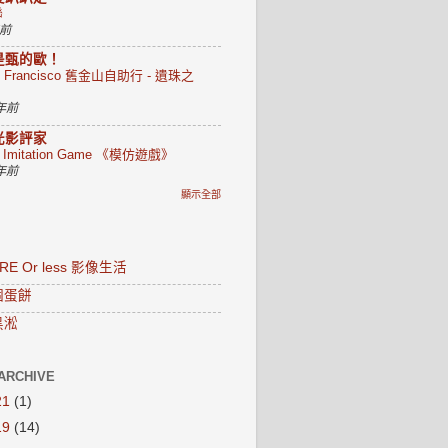
聯
年前
是甄的歐！
n Francisco 舊金山自助行 - 遺珠之
 年前
光影評家
e Imitation Game 《模仿遊戲》
 年前
顯示全部
RE Or less 影像生活
個蛋餅
黑淞
ARCHIVE
21
(1)
19
(14)