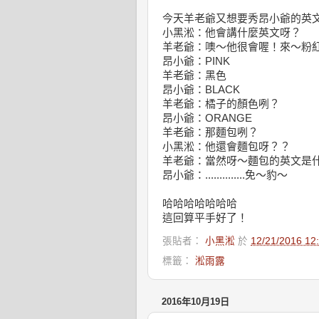
今天羊老爺又想要秀昂小爺的英
小黑淞：他會講什麼英文呀？
羊老爺：噢～他很會喔！來～粉
昂小爺：PINK
羊老爺：黑色
昂小爺：BLACK
羊老爺：橘子的顏色咧？
昂小爺：ORANGE
羊老爺：那麵包咧？
小黑淞：他還會麵包呀？？
羊老爺：當然呀～麵包的英文是
昂小爺：..............免～豹～
哈哈哈哈哈哈哈
這回算平手好了！
張貼者：
小黑淞
於
12/21/2016 1
標籤：
淞雨露
2016年10月19日