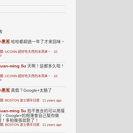
言
小黑淞
哈哈都超過一年了才來回味。
關: UCONN 超好吃天然的冰淇淋。
·
10
o
uan-ming Su
天啊！這都多久啦！
關: UCONN 超好吃天然的冰淇淋。
·
10
o
小黑淞
真假？Google+太酷了
關: BOSTON 波士頓半日遊
·
11 years ago
uan-ming Su
拍不進去的可以用接
的，Google+的相簿會自己幫你做
喔！多拍幾張就對了！
關: BOSTON 波士頓半日遊
·
11 years ago