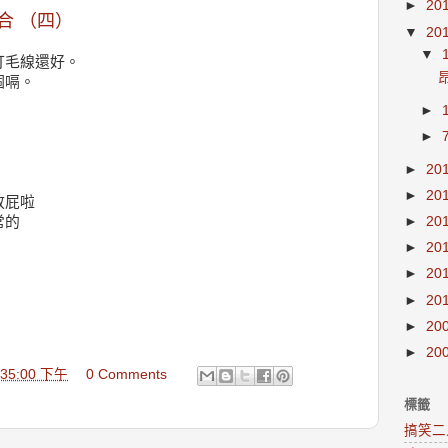
►
20
合 （四）
▼
20
▼
打毛線還好。
個嗝。
►
►
►
20
►
20
放屁啦
►
20
常的
►
20
►
20
►
20
►
20
►
20
2:35:00 下午
0 Comments
標籤
搞笑二