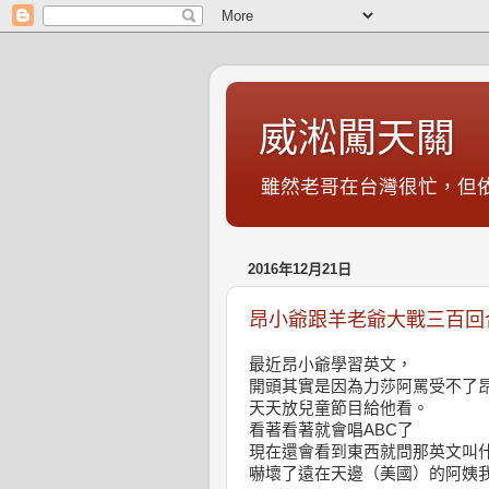
威淞闖天關
雖然老哥在台灣很忙，但
2016年12月21日
昂小爺跟羊老爺大戰三百回
最近昂小爺學習英文，
開頭其實是因為力莎阿罵受不了
天天放兒童節目給他看。
看著看著就會唱ABC了
現在還會看到東西就問那英文叫
嚇壞了遠在天邊（美國）的阿姨