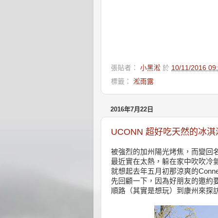
張貼者：
小黑淞
於
10/11/2016 0
標籤：
淞雨露
2016年7月22日
UCONN 超好吃天然的冰淇
被強烈的加州陽光烤焦，而變回
最近實在太熱，躲在家中吹吹冷
就想起去年五月初那涼爽的Connec
先回顧一下，因為好朋友的邀約
順路（其實是想玩）到康州來探