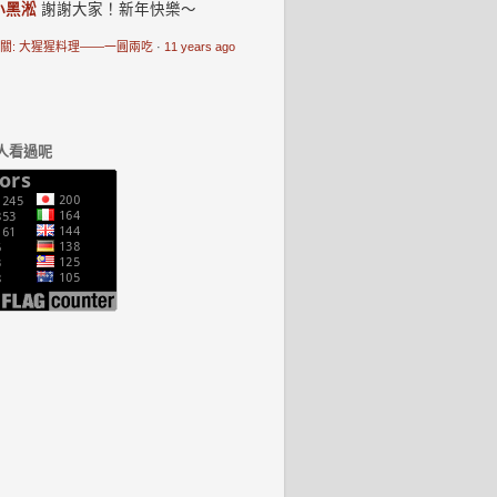
小黑淞
謝謝大家！新年快樂～
關: 大猩猩料理——一圓兩吃
·
11 years ago
人看過呢