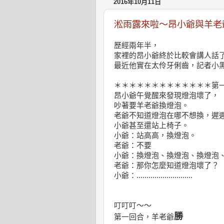
2016年10月11日
淞雨露來啦～昂小爺與羊老
歷經兩年半，
家裡的昂小爺終於比較會講人話
最近他實在太伶牙俐齒，記者小
＊＊＊＊＊＊＊＊＊＊＊＊＊第一
昂小爺午覺醒來發現燈泡壞了，
吵著要羊老爺換燈泡。
老爺不知道燈泡在哪不想換，遲
小爺甚至還站上椅子。
小爺：站高高，換燈泡。
老爺：不要
小爺：換燈泡、換燈泡、換燈泡
老爺：那你怎麼知道燈泡壞了？
小爺：............................
叮叮叮～～
勝
第一回合，羊老爺