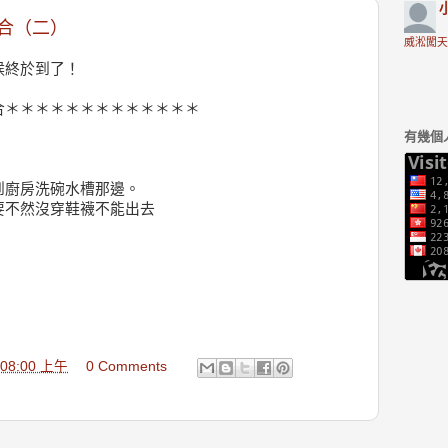
合（二）
威淞闖天
候終於到了！
合＊＊＊＊＊＊＊＊＊＊＊＊＊
有幾個
，
到廚房洗碗水槽那邊。
要不然沒穿鞋襪不能出去
！
9:08:00 上午
0 Comments