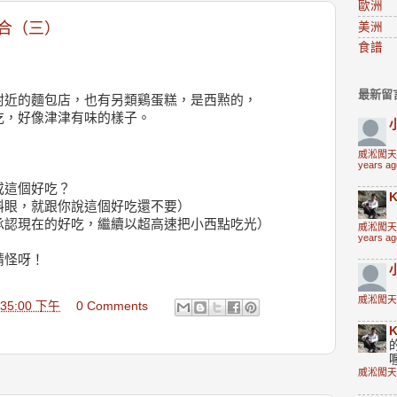
歐洲
合（三）
美洲
食譜
。
最新留
附近的麵包店，也有另類鷄蛋糕，是西㸃的，
吃，好像津津有味的樣子。
威淞闖天
years ag
或這個好吃？
K
斜眼，就跟你說這個好吃還不要）
承認現在的好吃，繼續以超高速把小西點吃光）
威淞闖天
years ag
精怪呀！
威淞闖天
2:35:00 下午
0 Comments
K
威淞闖天