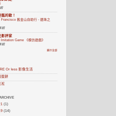
聯
年前
是甄的歐！
n Francisco 舊金山自助行 - 遺珠之
 年前
光影評家
e Imitation Game 《模仿遊戲》
 年前
顯示全部
RE Or less 影像生活
個蛋餅
黑淞
ARCHIVE
21
(1)
19
(14)