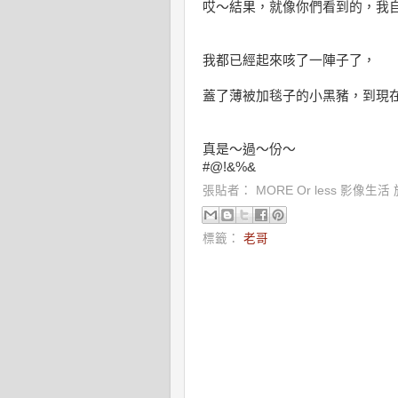
哎～結果，就像你們看到的，我
我都已經起來咳了一陣子了，
蓋了薄被加毯子的小黑豬，到現
真是～過～份～
#@!&%&
張貼者：
MORE Or less 影像生活
標籤：
老哥