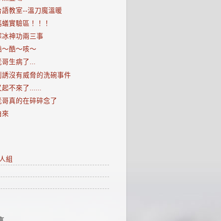
台語教室--溫刀魔溫暖
螞蟻實驗區！！！
寒冰神功兩三事
酷～酷～咳～
哥生病了...
利誘沒有威脅的洗碗事件
起不來了......
老哥真的在碎碎念了
由來
人組
言