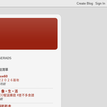
GERADS
誌清單
uce60
賀２０２６新年
個月前
。像。生。活
EO聖誕麋鹿 #差不多食譜
年前
髮趴趴走