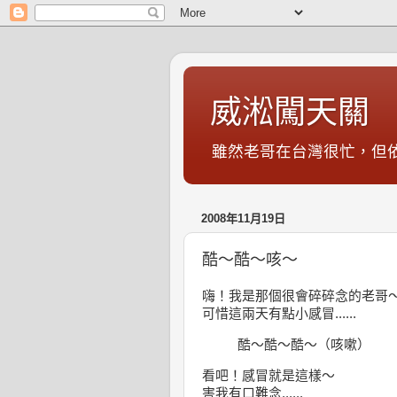
威淞闖天關
雖然老哥在台灣很忙，但
2008年11月19日
酷～酷～咳～
嗨！我是那個很會碎碎念的老哥
可惜這兩天有點小感冒......
酷～酷～酷～（咳嗽）
看吧！感冒就是這樣～
害我有口難念......