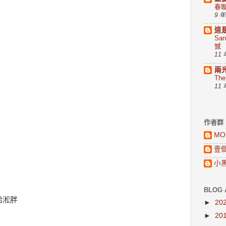
春
9 
。
這
Sa
憾
11
。
兩
Th
11
。
作者群
MO
壹
小
BLOG 
給淞胖
►
20
►
20