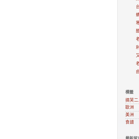
老
又
標籤
搞笑二
歐洲
美洲
食譜
最新留