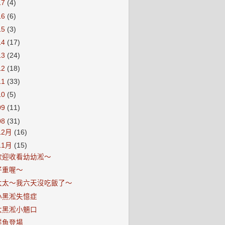
17
(4)
16
(6)
15
(3)
14
(17)
13
(24)
12
(18)
11
(33)
10
(5)
09
(11)
08
(31)
12月
(16)
11月
(15)
歡迎收看幼幼淞～
好重喔～
太太～我六天沒吃飯了～
小黑淞失憶症
大黑淞小魎口
鮮魚登場