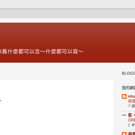
依舊什麼都可以念～什麼都可以寫～
BLOG
我的網
nt
～
恭
7 
影
OR
1 
銀