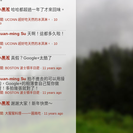
小黑淞
哈哈都超過一年了才來回味。
關: UCONN 超好吃天然的冰淇淋。
·
10
o
uan-ming Su
天啊！這都多久啦！
關: UCONN 超好吃天然的冰淇淋。
·
10
o
小黑淞
真假？Google+太酷了
關: BOSTON 波士頓半日遊
·
11 years ago
uan-ming Su
拍不進去的可以用接
的，Google+的相簿會自己幫你做
喔！多拍幾張就對了！
關: BOSTON 波士頓半日遊
·
11 years ago
小黑淞
謝謝大家！新年快樂～
關: 大猩猩料理——一圓兩吃
·
11 years ago