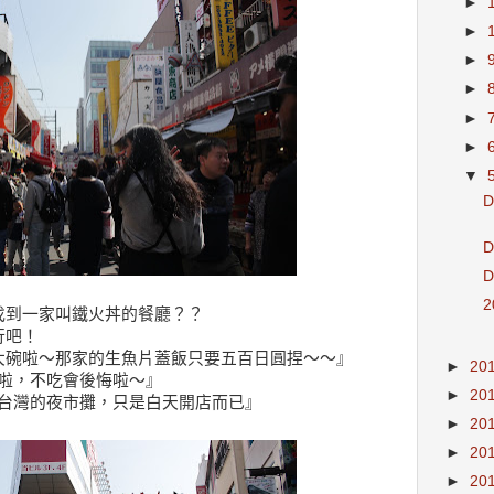
►
►
►
►
►
►
▼
找到一家叫鐵火丼的餐廳？？
行吧！
大碗啦～那家的生魚片蓋飯只要五百日圓捏～～』
►
20
吃會後悔啦～』
►
20
市攤，只是白天開店而已』
►
20
►
20
►
20