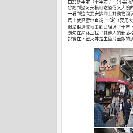
由於多年前（十年前了....)小
曾經到過阿美橫町吃過俗又大碗
一看到這次要安排到上野動物園
一定
馬上就興奮地直說
（要用大
但是很遺憾地由於已經過了十年
匆匆在網路上找了其他人的部落
說實在，鐵火丼是生魚片蓋飯的