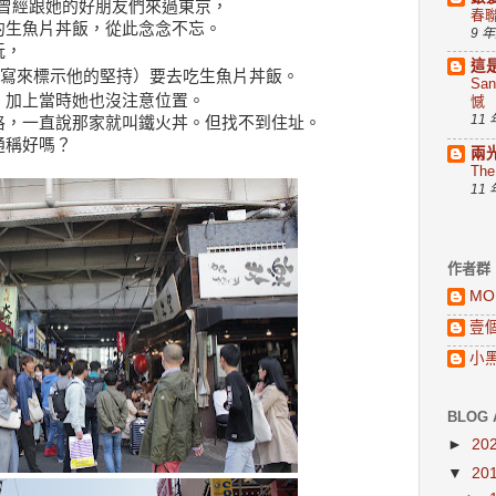
黑淞曾經跟她的好朋友們來過東京，
春
的生魚片丼飯，從此念念不忘。
9 
玩，
這
寫來標示他的堅持）要去吃生魚片丼飯。
Sa
，加上當時她也沒注意位置。
憾
11
格，一直說那家就叫鐵火丼。但找不到住址。
通稱好嗎？
兩
Th
11
作者群
MO
壹
小
BLOG 
►
20
▼
20