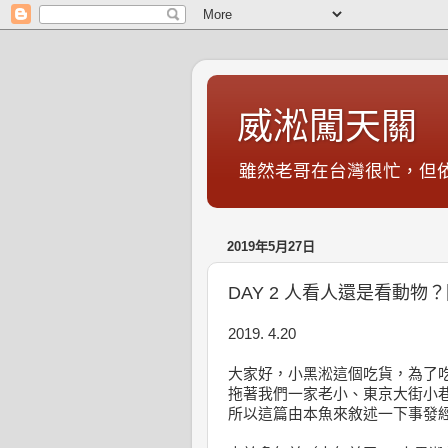
威淞闖天關
雖然老哥在台灣很忙，但
2019年5月27日
DAY 2 人看人還是看動
2019. 4.20
大家好，小黑淞這個吃貨，為了
拖著我們一家老小、東京大街小
所以這篇由本魚來敘述一下事發