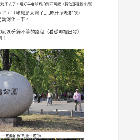
就吃下去了。還好羊老爺有拍到四碗飯（從他那裡偷來用）
。（我想是太餓了.....吃什麼都好吃）
走動消化一下。
0到20分鐘不等的路程（看從哪裡出發）
吧！
一定要拍張“到此一遊”照