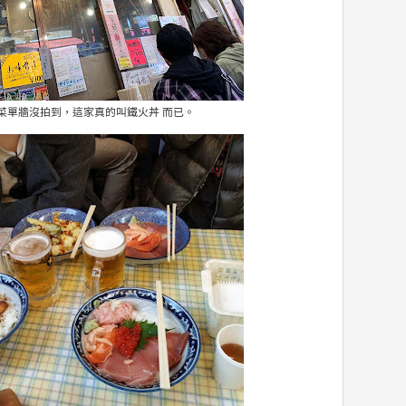
菜單牆沒拍到，這家真的叫鐵火丼 而已。