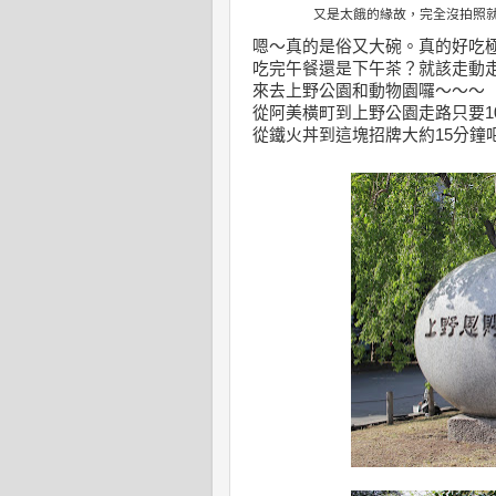
又是太餓的緣故，完全沒拍照
嗯～真的是俗又大碗。真的好吃極了
吃完午餐還是下午茶？就該走動
來去上野公園和動物園囉～～～
從阿美橫町到上野公園走路只要1
從鐵火丼到這塊招牌大約15分鐘