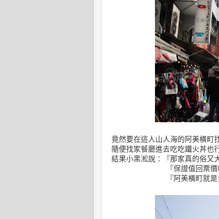
竟然要在這人山人海的阿美橫町
隨便找家餐廳進去吃吃鐵火丼也
結果小黑淞說：『那家真的俗又
『保證值回票價啦，不
『阿美橫町就是台灣的夜