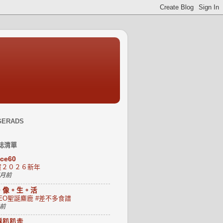
GERADS
誌清單
uce60
賀２０２６新年
個月前
。像。生。活
EO聖誕麋鹿 #差不多食譜
年前
髮趴趴走