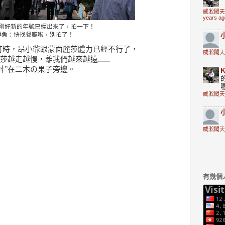
威淞闖天
years ag
剛好新的年號已經出來了，拍一下！
鮮魚：快找餐廳啦，別拍了！
町時，昂小爺跟蒙面麗莎體力已經不行了，
威淞闖天
越走越慢，離我們越來越遠......
丼”在二木の果子旁邊。
K
威淞闖天
威淞闖天
有幾個