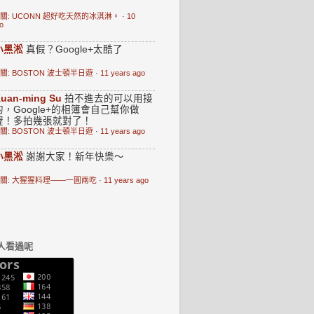
關: UCONN 超好吃天然的冰淇淋。
·
10
o
小黑淞
真假？Google+太酷了
關: BOSTON 波士頓半日遊
·
11 years ago
uan-ming Su
拍不進去的可以用接
的，Google+的相簿會自己幫你做
喔！多拍幾張就對了！
關: BOSTON 波士頓半日遊
·
11 years ago
小黑淞
謝謝大家！新年快樂～
關: 大猩猩料理——一圓兩吃
·
11 years ago
人看過呢