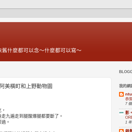
依舊什麼都可以念～什麼都可以寫～
BLOG
物？阿美橫町和上野動物園
我的網
nt
恭
7 
吃，
影
巷走九遍走到腿酸爆腿都要斷了。
OR
經過。
1 
銀