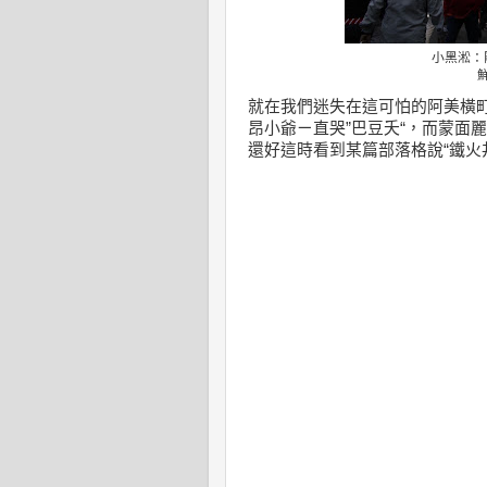
小黑淞：
就在我們迷失在這可怕的阿美橫
昂小爺ㄧ直哭”巴豆夭“，而蒙面麗莎
還好這時看到某篇部落格說“鐵火