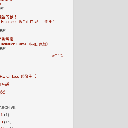
聯
年前
是甄的歐！
n Francisco 舊金山自助行 - 遺珠之
 年前
光影評家
e Imitation Game 《模仿遊戲》
 年前
顯示全部
RE Or less 影像生活
個蛋餅
黑淞
ARCHIVE
21
(1)
19
(14)