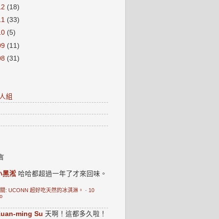
12
(18)
11
(33)
10
(5)
09
(11)
08
(31)
人組
言
小黑淞
哈哈都超過一年了才來回味。
關: UCONN 超好吃天然的冰淇淋。
·
10
o
uan-ming Su
天啊！這都多久啦！