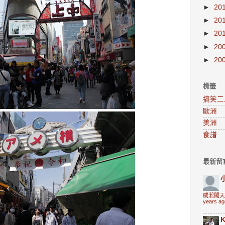
►
20
►
20
►
20
►
20
►
20
標籤
搞笑二
歐洲
美洲
食譜
最新留
威淞闖天
years ag
K