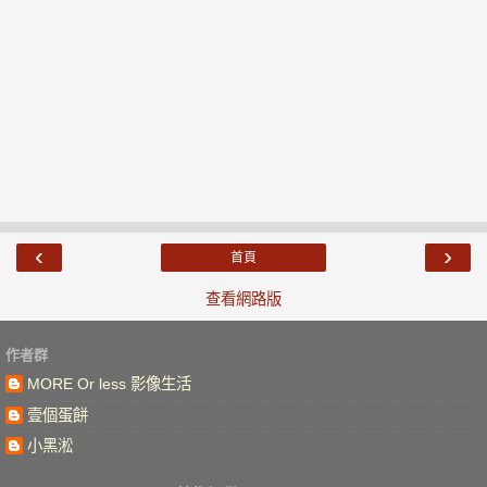
‹
›
首頁
查看網路版
作者群
MORE Or less 影像生活
壹個蛋餅
小黑淞