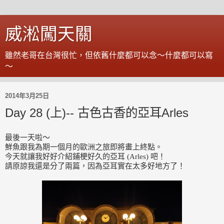
威淞闖天關
雖然老哥在台灣很忙，但依舊什麼都可以念～什麼都可以寫
～
2014年3月25日
Day 28 (上)-- 古色古香的亞耳Arles
最後一天啦～
鮮魚跟我為期一個月的歐洲之旅即將畫上終點。
今天就讓我好好介紹鋪梗好久的亞耳 (Arles) 吧！
請原諒我還是分了兩篇，因為亞耳實在太多好地方了！