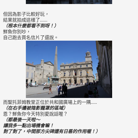
但因為影子比較好玩，
結果就拍成這樣了......
（根本什麼都看不到呀！）
鮮魚你別吵，
自己跑去買名信片了還說。
而聖托菲姆教堂正位於共和國廣場上的一隅.....
（在右手邊被陰影籠罩的區域）
恩？鮮魚你今天特別愛說話喔？
（都最後一天啦～
讓我多一點出場機會嘛！
對了對了，中間那方尖碑還有日晷的作用喔！）