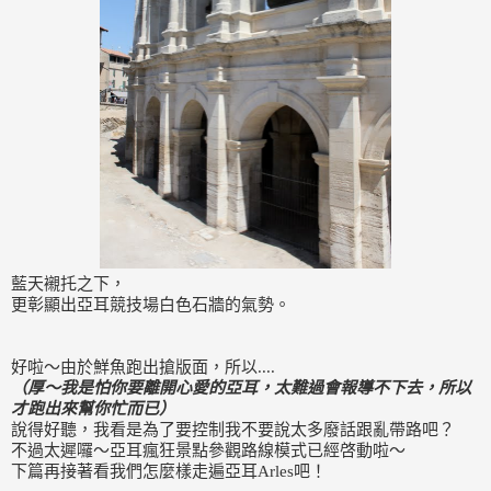
藍天襯托之下，
更彰顯出亞耳競技場白色石牆的氣勢。
好啦～由於鮮魚跑出搶版面，所以....
（厚～我是怕你要離開心愛的亞耳，太難過會報導不下去，所以
才跑出來幫你忙而已）
說得好聽，我看是為了要控制我不要說太多廢話跟亂帶路吧？
不過太遲囉～亞耳瘋狂景點參觀路線模式已經啓動啦～
下篇再接著看我們怎麼樣走遍亞耳Arles吧！