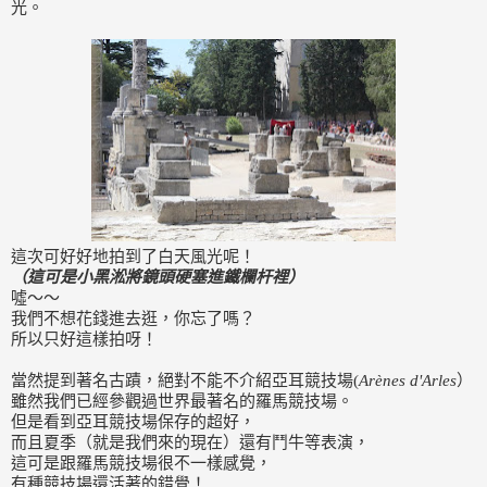
光。
這次可好好地拍到了白天風光呢！
（這可是小黑淞將鏡頭硬塞進鐵欄杆裡）
噓～～
我們不想花錢進去逛，你忘了嗎？
所以只好這樣拍呀！
當然提到著名古蹟，絕對不能不介紹亞耳競技場(
Arènes d'Arles
）
雖然我們已經參觀過世界最著名的羅馬競技場。
但是看到亞耳競技場保存的超好，
而且夏季（就是我們來的現在）還有鬥牛等表演，
這可是跟羅馬競技場很不一樣感覺，
有種競技場還活著的錯覺！