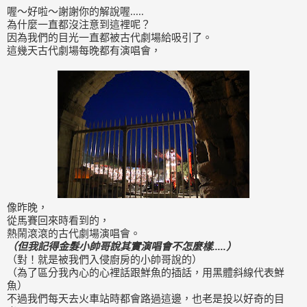
喔～好啦～謝謝你的解說喔.....
為什麼一直都沒注意到這裡呢？
因為我們的目光一直都被古代劇場給吸引了。
這幾天古代劇場每晚都有演唱會，
像昨晚，
從馬賽回來時看到的，
熱鬧滾滾的古代劇場演唱會。
（但我記得金髮小帥哥說其實演唱會不怎麼樣.....）
（對！就是被我們入侵廚房的小帥哥說的）
（為了區分我內心的心裡話跟鮮魚的插話，用黑體斜線代表鮮
魚）
不過我們每天去火車站時都會路過這邊，也老是投以好奇的目