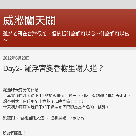
威淞闖天關
雖然老哥在台灣很忙，但依舊什麼都可以念～什麼都可以寫
～
2012年6月23日
Day2- 羅浮宮變香榭里謝大道？
經過昨天充分的休息
（其實我們昨天從下午2點想說睡個午覺ㄧ下，晚上有精神了再出去走走，
想不到就ㄧ直睡到早上六點了....時差嘛！！！）
今天精力滿滿的我們不知不覺走完了巴黎最最有名的一條路。
凱旋門--> 香榭里謝大道 --> 協和廣場 --> 羅浮宮
凱旋門很酷！