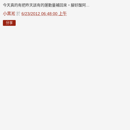
今天真的有把昨天該有的運動量補回來。腳好酸阿....
小黑淞
於
6/23/2012 06:48:00 上午
分享