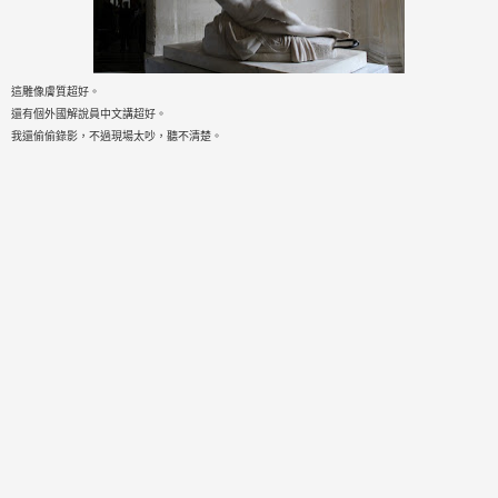
這雕像膚質超好。
還有個外國解說員中文講超好。
我還偷偷錄影，不過現場太吵，聽不清楚。