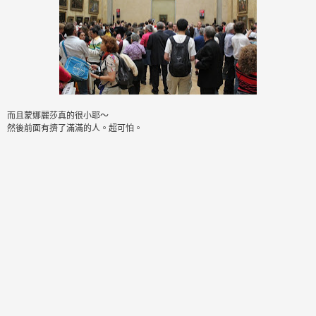
而且蒙娜麗莎真的很小耶～
然後前面有擠了滿滿的人。超可怕。