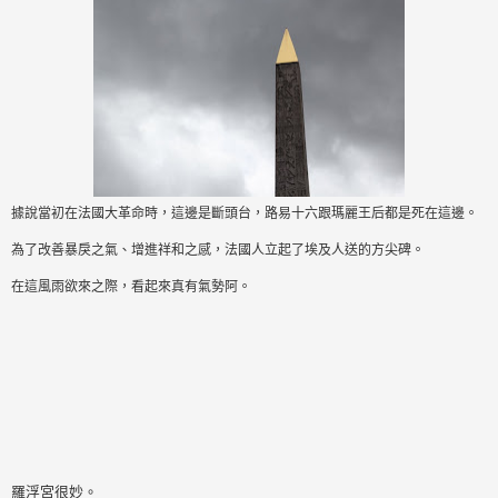
據說當初在法國大革命時，這邊是斷頭台，路易十六跟瑪麗王后都是死在這邊。
為了改善暴戾之氣、增進祥和之感，法國人立起了埃及人送的方尖碑。
在這風雨欲來之際，看起來真有氣勢阿。
羅浮宮很妙。