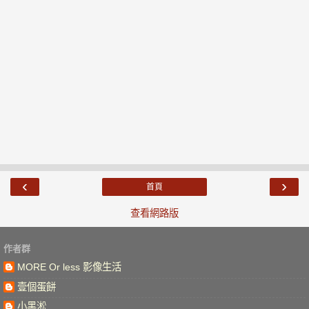
‹
›
首頁
查看網路版
作者群
MORE Or less 影像生活
壹個蛋餅
小黑淞