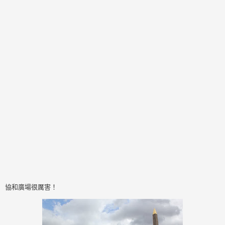
協和廣場很厲害！