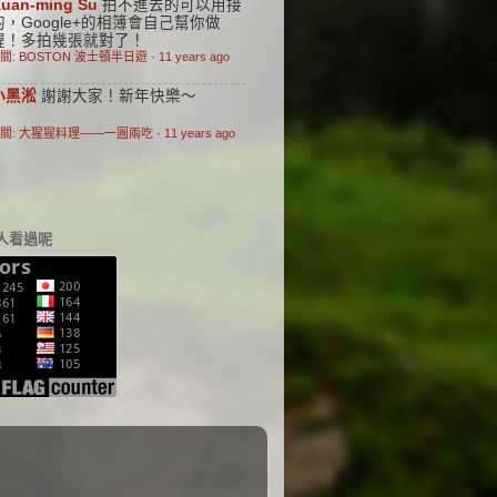
uan-ming Su
拍不進去的可以用接
的，Google+的相簿會自己幫你做
喔！多拍幾張就對了！
關: BOSTON 波士頓半日遊
·
11 years ago
小黑淞
謝謝大家！新年快樂～
關: 大猩猩料理——一圓兩吃
·
11 years ago
人看過呢