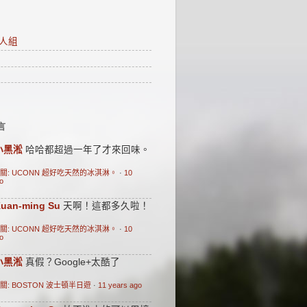
人組
言
小黑淞
哈哈都超過一年了才來回味。
關: UCONN 超好吃天然的冰淇淋。
·
10
o
uan-ming Su
天啊！這都多久啦！
關: UCONN 超好吃天然的冰淇淋。
·
10
o
小黑淞
真假？Google+太酷了
關: BOSTON 波士頓半日遊
·
11 years ago