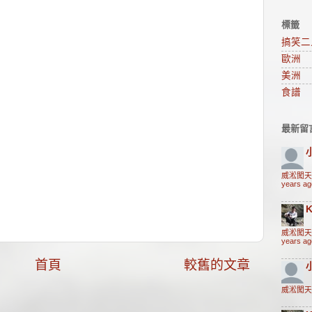
標籤
搞笑二
歐洲
美洲
食譜
最新留
威淞闖天
years ag
K
威淞闖天
years ag
首頁
較舊的文章
威淞闖天