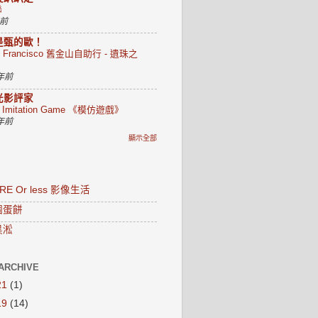
聯
年前
是甄的歐！
n Francisco 舊金山自助行 - 遺珠之
 年前
光影評家
e Imitation Game 《模仿遊戲》
 年前
顯示全部
RE Or less 影像生活
個蛋餅
黑淞
ARCHIVE
21
(1)
19
(14)