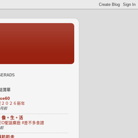
GERADS
誌清單
uce60
賀２０２６新年
個月前
。像。生。活
EO聖誕麋鹿 #差不多食譜
年前
髮趴趴走