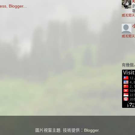
K
威淞闖天
威淞闖天
有幾個
圖片視窗主題. 技術提供：
Blogger
.