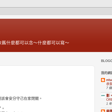
依舊什麼都可以念～什麼都可以寫～
BLOG
我的網
nt
恭
7 
影
應該會安分守己在家閉關。
OR
1 
了。
銀