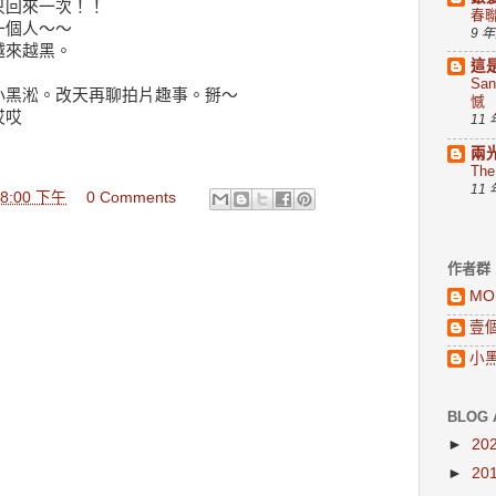
只回來一次！！
春
一個人～～
9 
越來越黑。
這
Sa
小黑淞。改天再聊拍片趣事。掰～
憾
哎哎
11
兩
Th
11
:28:00 下午
0 Comments
作者群
MO
壹
小
BLOG 
►
20
►
20