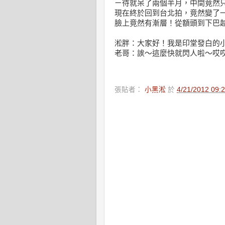
ㄧ待就呆了兩個半月，中間竟然
現在終於回到台北拍，竟然變了
臉上竟然有漸層！從額頭到下巴
淞胖：大家好！我是印堂發白的
老哥：誒～這麼快就閃人啦～哎
張貼者：
小黑淞
於
4/21/2012 09