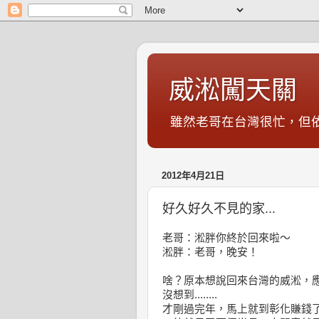
威淞闖天關
雖然老哥在台灣很忙，但
2012年4月21日
好久好久不見的家...
老哥：淞胖你終於回來啦～
淞胖：老哥，晚安！
啥？原本想說回來台灣的威淞，
沒想到........
才剛過完年，馬上就到彰化賺錢